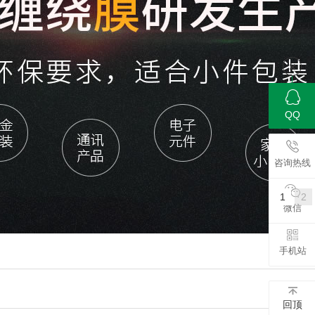
QQ
咨询热线
1
2
微信
手机站
www.zhan
回顶